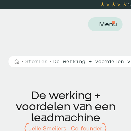
4.7/5
25 revi
Menu
Stories
De werking + voordelen v
De werking +
voordelen van een
leadmachine
Jelle Smeijers_ Co-founder