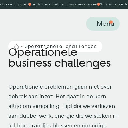
h gebouwd op businesscases
Van maatwerk tot no-code
Comm
Menu
Operationele challenges
Operationele
business challenges
Operationele problemen gaan niet over
gebrek aan inzet. Het gaat in de kern
altijd om verspilling. Tijd die we verliezen
aan dubbel werk, energie die we steken in
ad-hoc brandjes blussen en onnodige