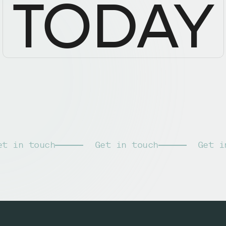
TODAY
et in touch
Get in touch
Get i