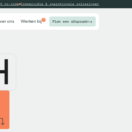
ot no-code
Commerciële & operationele oplossingen
7
ver ons
Werken bij
Plan een afspraak
H