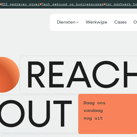
ROI gedreven groei
Tech gebouwd op businesscases
Van maatwerk t
Diensten
Werkwijze
Cases
O
REAC
OUT
Daag ons
vandaag
nog uit