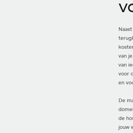
v
Naast
terug
koste
van j
van i
voor d
en voo
De maa
domei
de ho
jouw w