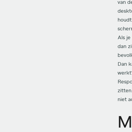
van d
deskt
houdt
scher
Als j
dan z
bevol
Dan ka
werkt
Respon
zitten
niet 
M