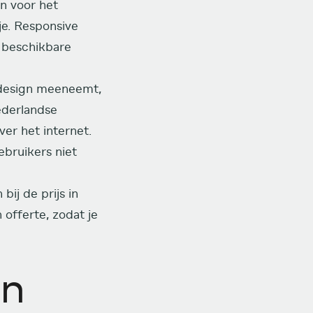
jn voor het
je. Responsive
 beschikbare
 design meeneemt,
ederlandse
er het internet.
ebruikers niet
bij de prijs in
 offerte, zodat je
en