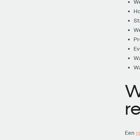
We
Ho
St
We
Pr
Ev
Wa
Wa
W
r
Een
r