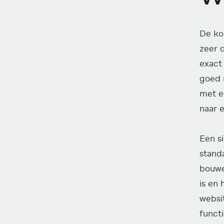
De ko
zeer 
exact 
goed 
met ee
naar 
Een s
stand
bouwer
is en 
websi
functi