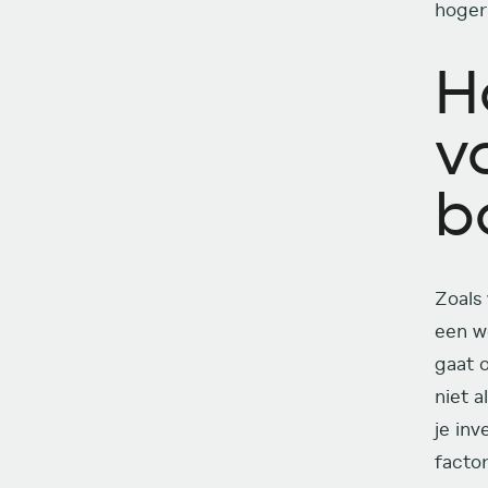
hoger
H
v
b
Zoals
een we
gaat o
niet a
je inv
factor