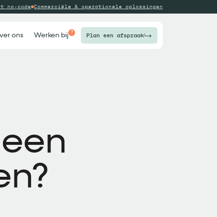
ot no-code
Commerciële & operationele oplossingen
7
ver ons
Werken bij
Plan een afspraak
 een
en?