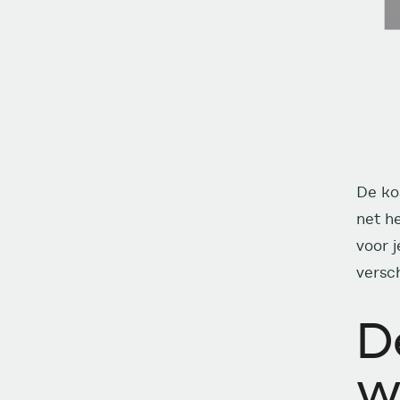
De ko
net h
voor j
versc
D
w