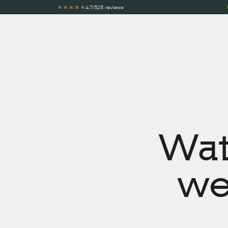
4.7/5
25 reviews
Wat
we