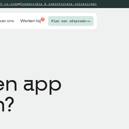
ot no-code
Commerciële & operationele oplossingen
7
ver ons
Werken bij
Plan een afspraak
en app
n?