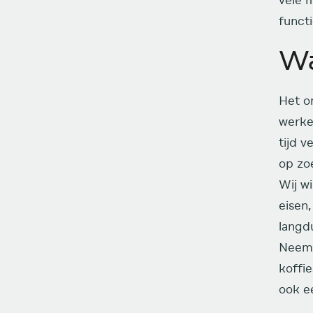
vele 
funct
Wa
Het on
werke
tijd 
op zoe
Wij w
eisen
langdu
Neem 
koffie
ook e