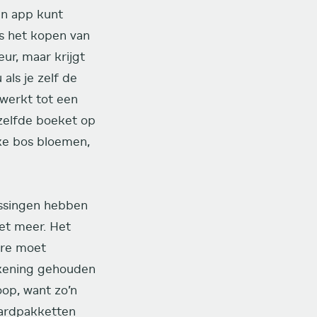
en app kunt
ls het kopen van
eur, maar krijgt
als je zelf de
rwerkt tot een
tzelfde boeket op
eke bos bloemen,
lossingen hebben
et meer. Het
are moet
ekening gehouden
op, want zo’n
aardpakketten