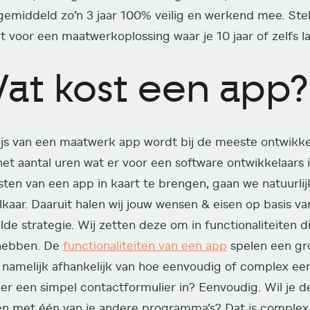
gemiddeld zo’n 3 jaar 100% veilig en werkend mee. Stel
lt voor een maatwerkoplossing waar je 10 jaar of zelfs 
at kost een app?
ijs van een maatwerk app wordt bij de meeste ontwikke
het aantal uren wat er voor een software ontwikkelaars 
sten van een app in kaart te brengen, gaan we natuurlij
kaar. Daaruit halen wij jouw wensen & eisen op basis van
lde strategie. Wij zetten deze om in functionaliteiten 
hebben. De
functionaliteiten van een app
spelen een grot
 namelijk afhankelijk van hoe eenvoudig of complex een f
e er een simpel contactformulier in? Eenvoudig. Wil je
n met één van je andere programma’s? Dat is comple