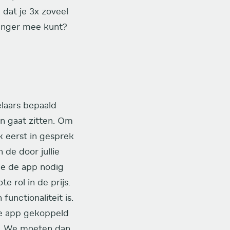
 dat je 3x zoveel
langer mee kunt?
laars bepaald
in gaat zitten. Om
k eerst in gesprek
 de door jullie
die de app nodig
e rol in de prijs.
unctionaliteit is.
 de app gekoppeld
x. We moeten dan