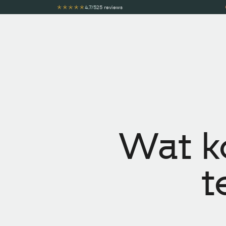
4.7/5
25 reviews
Wat k
t