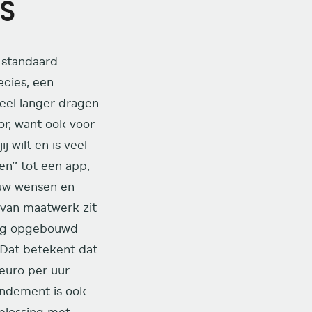
s
 standaard
ecies, een
veel langer dragen
or, want ook voor
 wilt en is veel
n’’ tot een app,
ouw wensen en
 van maatwerk zit
ring opgebouwd
 Dat betekent dat
euro per uur
endement is ook