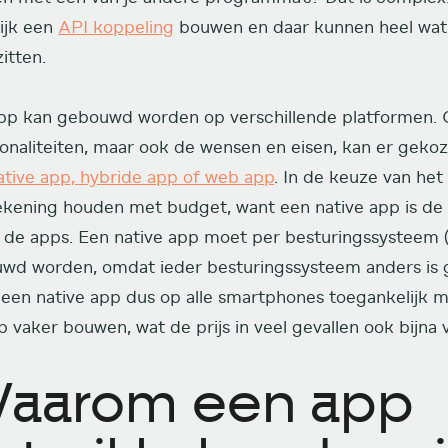
ijk een
API koppeling
bouwen en daar kunnen heel wat 
itten.
pp kan gebouwd worden op verschillende platformen. 
ionaliteiten, maar ook de wensen en eisen, kan er gek
ative app, hybride app of web app
. In de keuze van het
ekening houden met budget, want een native app is de 
 de apps. Een native app moet per besturingssysteem 
wd worden, omdat ieder besturingssysteem anders i
e een native app dus op alle smartphones toegankelijk 
 vaker bouwen, wat de prijs in veel gevallen ook bijna 
aarom een app