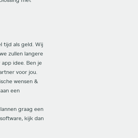
plossing met
tijd als geld. Wij
we zullen langere
 app idee. Ben je
rtner voor jou.
gische wensen &
gaan een
lannen graag een
software, kijk dan