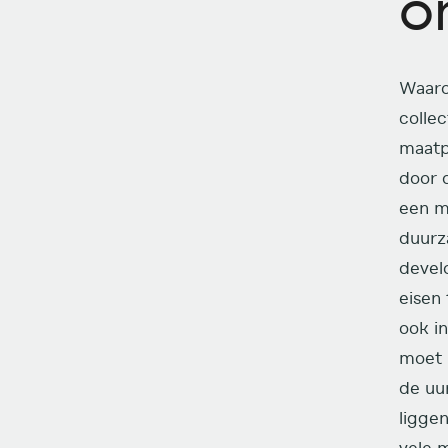
o
Waaro
colle
maatp
door 
een ma
duurza
devel
eisen
ook i
moet 
de uu
ligge