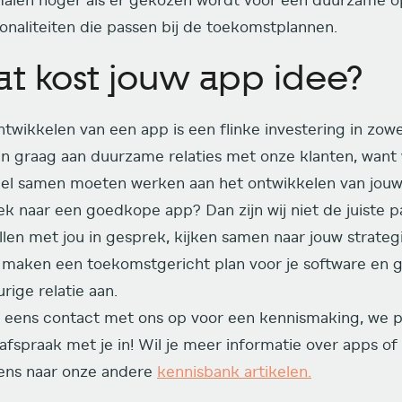
malen hoger als er gekozen wordt voor een duurzame o
ionaliteiten die passen bij de toekomstplannen.
t kost jouw app idee?
twikkelen van een app is een flinke investering in zowel 
n graag aan duurzame relaties met onze klanten, want 
veel samen moeten werken aan het ontwikkelen van jouw
k naar een goedkope app? Dan zijn wij niet de juiste pa
illen met jou in gesprek, kijken samen naar jouw strate
, maken een toekomstgericht plan voor je software en 
rige relatie aan.
eens contact met ons op voor een kennismaking, we p
afspraak met je in! Wil je meer informatie over apps of 
ens naar onze andere
kennisbank artikelen.