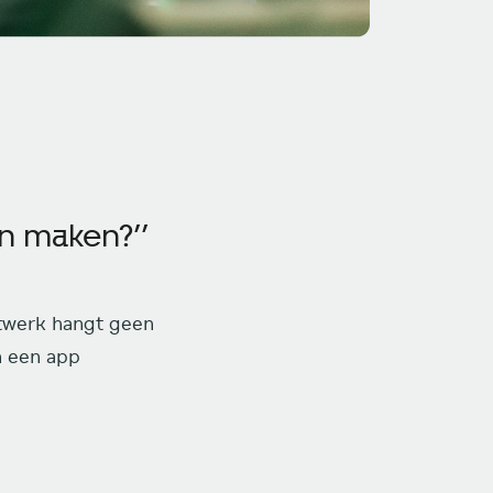
en maken?’’
atwerk hangt geen
an een app