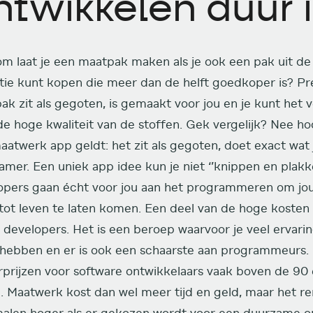
ntwikkelen duur i
m laat je een maatpak maken als je ook een pak uit de
ctie kunt kopen die meer dan de helft goedkoper is? Pr
ak zit als gegoten, is gemaakt voor jou en je kunt het 
de hoge kwaliteit van de stoffen. Gek vergelijk? Nee ho
atwerk app geldt: het zit als gegoten, doet exact wat jij
mer. Een uniek app idee kun je niet ‘’knippen en plakke
opers gaan écht voor jou aan het programmeren om j
 tot leven te laten komen. Een deel van de hoge kosten
n developers. Het is een beroep waarvoor je veel erva
hebben en er is ook een schaarste aan programmeurs.
rprijzen voor software ontwikkelaars vaak boven de 90 
n. Maatwerk kost dan wel meer tijd en geld, maar het r