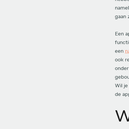
namel
gaan z
Een a
funct
een
n
ook r
onder
gebou
Wil j
de app
W