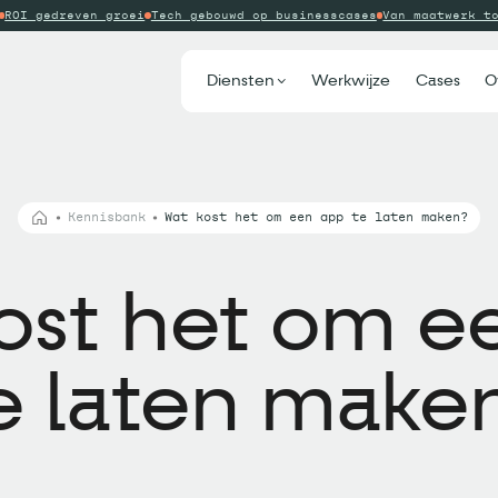
ROI gedreven groei
Tech gebouwd op businesscases
Van maatwerk t
Diensten
Werkwijze
Cases
O
Kennisbank
Wat kost het om een app te laten maken?
ost het om e
e laten make