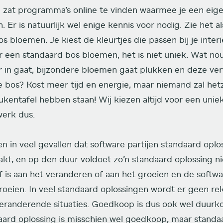
jn zat programma’s online te vinden waarmee je een eig
 Er is natuurlijk wel enige kennis voor nodig. Zie het a
s bloemen. Je kiest de kleurtjes die passen bij je interi
 een standaard bos bloemen, het is niet uniek. Wat nou 
r in gaat, bijzondere bloemen gaat plukken en deze ve
e bos? Kost meer tijd en energie, maar niemand zal he
ukentafel hebben staan! Wij kiezen altijd voor een uni
erk dus.
ien in veel gevallen dat software partijen standaard op
kt, en op den duur voldoet zo’n standaard oplossing ni
jf is aan het veranderen of aan het groeien en de softw
oeien. In veel standaard oplossingen wordt er geen r
eranderende situaties. Goedkoop is dus ook wel duurko
aard oplossing is misschien wel goedkoop, maar stand