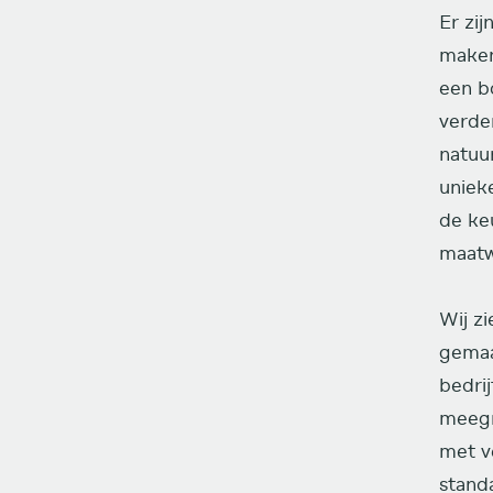
Er zi
maken.
een bo
verder
natuu
uniek
de ke
maatw
Wij z
gemaa
bedri
meegr
met v
stand