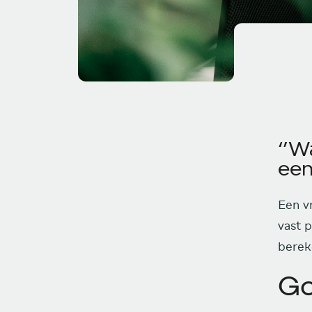
‘’W
een
Een v
vast p
berek
Go